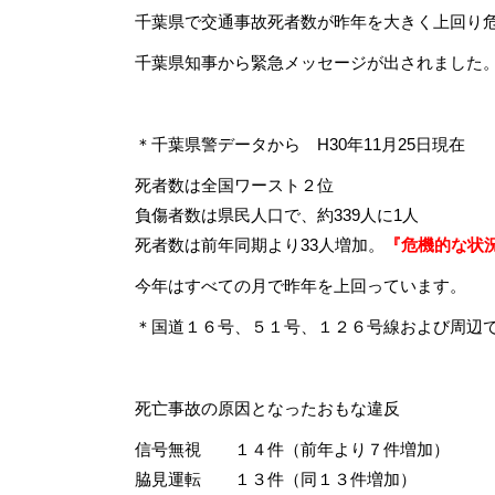
千葉県で交通事故死者数が昨年を大きく上回り
千葉県知事から緊急メッセージが出されました
＊千葉県警データから H30年11月25日現在
死者数は全国ワースト２位
負傷者数は県民人口で、約339人に1人
死者数は前年同期より33人増加。
『危機的な状
今年はすべての月で昨年を上回っています。
＊国道１６号、５１号、１２６号線および周辺
死亡事故の原因となったおもな違反
信号無視 １４件（前年より７件増加）
脇見運転 １３件（同１３件増加）