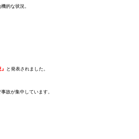
危機的な状況。
。
況』
と発表されました。
で事故が集中しています。