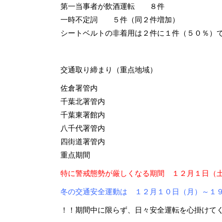
第一当事者が飲酒運転 ８件
一時不定詞 ５件（同２件増加）
シートベルトの非着用は２件に１件（５０％）
交通取り締まり（重点地域）
佐倉署管内
千葉北署管内
千葉東署館内
八千代署管内
四街道署管内
重点期間
特に警戒態勢が厳しくなる期間 １２月１日（
冬の交通安全運動は １２月１０日（月）～１
！！期間中に限らず、日々安全運転を心掛けて